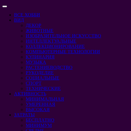
Перейти
Кнопка
к
Открыть
ВСЕ ХОББИ
содержимому
Перейти
ВИД
к
ДЕКОР
содержимому
ЖИВОТНЫЕ
ИЗОБРАЗИТЕЛЬНОЕ ИСКУССТВО
ИНТЕЛЛЕКТУАЛЬНЫЕ
КОЛЛЕКЦИОНИРОВАНИЕ
КОМПЬЮТЕРНЫЕ ТЕХНОЛОГИИ
КУЛИНАРИЯ
МУЗЫКА
РАСТЕНИЕВОДСТВО
РУКОДЕЛИЕ
СОЦИАЛЬНЫЕ
СПОРТ
ТЕХНИЧЕСКИЕ
АКТИВНОСТЬ
МИНИМАЛЬНАЯ
УМЕРЕННАЯ
ВЫСОКАЯ
ЗАТРАТЫ
БЕСПЛАТНО
МИНИМУМ
СРЕДНЕ