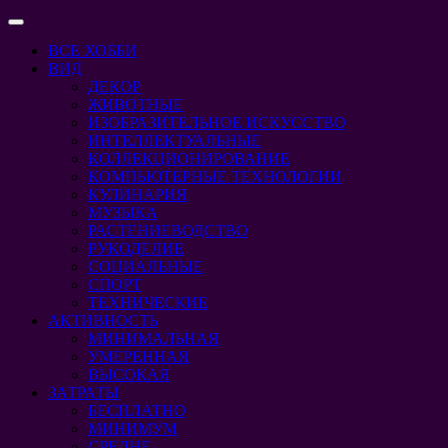
Перейти
Кнопка
к
Открыть
ВСЕ ХОББИ
содержимому
Перейти
ВИД
к
ДЕКОР
содержимому
ЖИВОТНЫЕ
ИЗОБРАЗИТЕЛЬНОЕ ИСКУССТВО
ИНТЕЛЛЕКТУАЛЬНЫЕ
КОЛЛЕКЦИОНИРОВАНИЕ
КОМПЬЮТЕРНЫЕ ТЕХНОЛОГИИ
КУЛИНАРИЯ
МУЗЫКА
РАСТЕНИЕВОДСТВО
РУКОДЕЛИЕ
СОЦИАЛЬНЫЕ
СПОРТ
ТЕХНИЧЕСКИЕ
АКТИВНОСТЬ
МИНИМАЛЬНАЯ
УМЕРЕННАЯ
ВЫСОКАЯ
ЗАТРАТЫ
БЕСПЛАТНО
МИНИМУМ
СРЕДНЕ