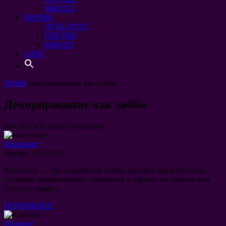
МНОГО
ВРЕМЯ
ЧУТЬ-ЧУТЬ
СРЕДНЕ
МНОГО
БЛОГ
Search
for:
Search Button
КНОПКА
Хобби
Декорирование как хобби
ЗАКРЫТЬ
Декорирование как хобби
Для тех, кто любит украшать.
Квиллинг
03.01.2025
Январь 2025
|
102
|
< 1
Квиллинг — это творческое хобби, которое заключается в
создании декоративных элементов и картин из скрученных
полосок бумаги.
ПОДРОБНЕЕ
ПОДРОБНЕЕ
Карвинг