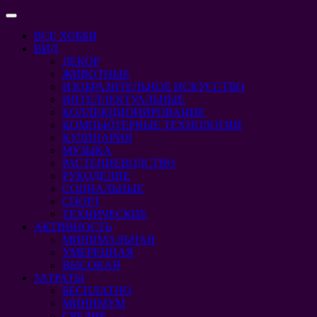
Перейти
Кнопка
к
Открыть
ВСЕ ХОББИ
содержимому
Перейти
ВИД
к
ДЕКОР
содержимому
ЖИВОТНЫЕ
ИЗОБРАЗИТЕЛЬНОЕ ИСКУССТВО
ИНТЕЛЛЕКТУАЛЬНЫЕ
КОЛЛЕКЦИОНИРОВАНИЕ
КОМПЬЮТЕРНЫЕ ТЕХНОЛОГИИ
КУЛИНАРИЯ
МУЗЫКА
РАСТЕНИЕВОДСТВО
РУКОДЕЛИЕ
СОЦИАЛЬНЫЕ
СПОРТ
ТЕХНИЧЕСКИЕ
АКТИВНОСТЬ
МИНИМАЛЬНАЯ
УМЕРЕННАЯ
ВЫСОКАЯ
ЗАТРАТЫ
БЕСПЛАТНО
МИНИМУМ
СРЕДНЕ