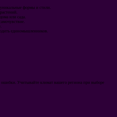
в уникальные формы и стили.
 растений.
дома или сада.
самочувствие.
.
аходить единомышленников.
ят ошибки. Учитывайте климат вашего региона при выборе