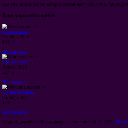
Если вы ищете хобби, которое объединяет искусство, природу
Еще варианты хобби
?>
Электроника
15.10.2024
Октябрь 2024
143
|
2
Читать
Читать далее
далее
?>
Орнитология
09.01.2025
Январь 2025
227
|
2
Читать
Читать далее
далее
?>
Изучение языков
13.10.2024
Октябрь 2024
123
|
2
Читать
Читать далее
далее
Открой для себя хобби — раскрась свою жизнь! (c) 2026 |
Полит