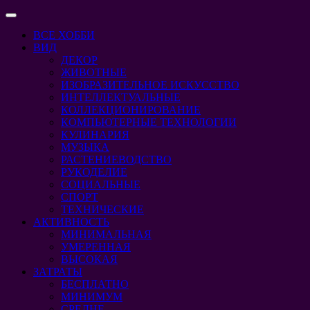
Перейти
Кнопка
к
Открыть
ВСЕ ХОББИ
содержимому
Перейти
ВИД
к
ДЕКОР
содержимому
ЖИВОТНЫЕ
ИЗОБРАЗИТЕЛЬНОЕ ИСКУССТВО
ИНТЕЛЛЕКТУАЛЬНЫЕ
КОЛЛЕКЦИОНИРОВАНИЕ
КОМПЬЮТЕРНЫЕ ТЕХНОЛОГИИ
КУЛИНАРИЯ
МУЗЫКА
РАСТЕНИЕВОДСТВО
РУКОДЕЛИЕ
СОЦИАЛЬНЫЕ
СПОРТ
ТЕХНИЧЕСКИЕ
АКТИВНОСТЬ
МИНИМАЛЬНАЯ
УМЕРЕННАЯ
ВЫСОКАЯ
ЗАТРАТЫ
БЕСПЛАТНО
МИНИМУМ
СРЕДНЕ