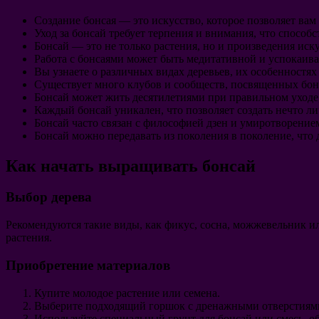
Создание бонсая — это искусство, которое позволяет ва
Уход за бонсай требует терпения и внимания, что способ
Бонсай — это не только растения, но и произведения иск
Работа с бонсаями может быть медитативной и успокаива
Вы узнаете о различных видах деревьев, их особенностях
Существует много клубов и сообществ, посвященных бон
Бонсай может жить десятилетиями при правильном уходе,
Каждый бонсай уникален, что позволяет создать нечто л
Бонсай часто связан с философией дзен и умиротворение
Бонсай можно передавать из поколения в поколение, что д
Как начать выращивать бонсай
Выбор дерева
Рекомендуются такие виды, как фикус, сосна, можжевельник и
растения.
Приобретение материалов
Купите молодое растение или семена.
Выберите подходящий горшок с дренажными отверстиям
Используйте специальный грунт для бонсай или смесь,