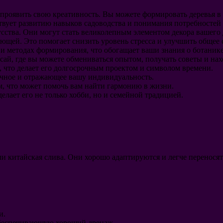
м проявить свою креативность. Вы можете формировать деревья 
ствует развитию навыков садоводства и понимания потребностей
усства. Они могут стать великолепным элементом декора вашего 
ющей. Это помогает снизить уровень стресса и улучшить общее 
 и методах формирования, что обогащает ваши знания о ботанике
сай, где вы можете обмениваться опытом, получать советы и н
 что делает его долгосрочным проектом и символом времени.
ичное и отражающее вашу индивидуальность.
м, что может помочь вам найти гармонию в жизни.
елает его не только хобби, но и семейной традицией.
ли китайская слива. Они хорошо адаптируются и легче перенос
и.
 обеспечивающую хороший дренаж.